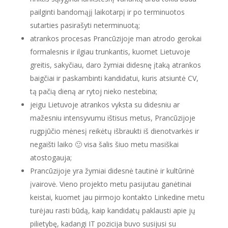
pailginti bandomąjį laikotarpį ir po terminuotos
sutarties pasirašyti neterminuotą;
atrankos procesas Prancūzijoje man atrodo gerokai
formalesnis ir ilgiau trunkantis, kuomet Lietuvoje
greitis, sakyčiau, daro žymiai didesnę įtaką atrankos
baigčiai ir paskambinti kandidatui, kuris atsiuntė CV,
tą pačią dieną ar rytoj nieko nestebina;
jeigu Lietuvoje atrankos vyksta su didesniu ar
mažesniu intensyvumu ištisus metus, Prancūzijoje
rugpjūčio mėnesį reikėtų išbraukti iš dienotvarkės ir
negaišti laiko 🙂 visa šalis šiuo metu masiškai
atostogauja;
Prancūzijoje yra žymiai didesnė tautinė ir kultūrinė
įvairovė. Vieno projekto metu pasijutau ganėtinai
keistai, kuomet jau pirmojo kontakto Linkedine metu
turėjau rasti būdą, kaip kandidatų paklausti apie jų
pilietybę, kadangi IT pozicija buvo susijusi su