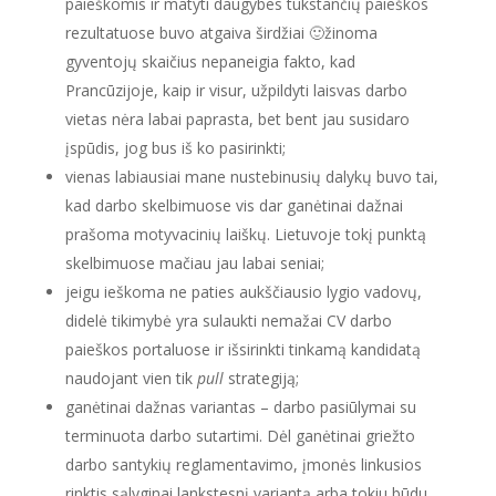
paieškomis ir matyti daugybes tūkstančių paieškos
rezultatuose buvo atgaiva širdžiai 🙂žinoma
gyventojų skaičius nepaneigia fakto, kad
Prancūzijoje, kaip ir visur, užpildyti laisvas darbo
vietas nėra labai paprasta, bet bent jau susidaro
įspūdis, jog bus iš ko pasirinkti;
vienas labiausiai mane nustebinusių dalykų buvo tai,
kad darbo skelbimuose vis dar ganėtinai dažnai
prašoma motyvacinių laiškų. Lietuvoje tokį punktą
skelbimuose mačiau jau labai seniai;
jeigu ieškoma ne paties aukščiausio lygio vadovų,
didelė tikimybė yra sulaukti nemažai CV darbo
paieškos portaluose ir išsirinkti tinkamą kandidatą
naudojant vien tik
pull
strategiją;
ganėtinai dažnas variantas – darbo pasiūlymai su
terminuota darbo sutartimi. Dėl ganėtinai griežto
darbo santykių reglamentavimo, įmonės linkusios
rinktis sąlyginai lankstesnį variantą arba tokiu būdu