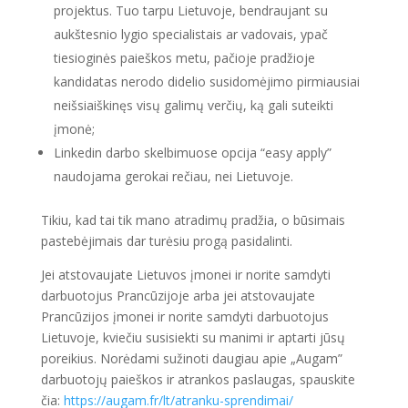
projektus. Tuo tarpu Lietuvoje, bendraujant su
aukštesnio lygio specialistais ar vadovais, ypač
tiesioginės paieškos metu, pačioje pradžioje
kandidatas nerodo didelio susidomėjimo pirmiausiai
neišsiaiškinęs visų galimų verčių, ką gali suteikti
įmonė;
Linkedin darbo skelbimuose opcija “easy apply”
naudojama gerokai rečiau, nei Lietuvoje.
Tikiu, kad tai tik mano atradimų pradžia, o būsimais
pastebėjimais dar turėsiu progą pasidalinti.
Jei atstovaujate Lietuvos įmonei ir norite samdyti
darbuotojus Prancūzijoje arba jei atstovaujate
Prancūzijos įmonei ir norite samdyti darbuotojus
Lietuvoje, kviečiu susisiekti su manimi ir aptarti jūsų
poreikius. Norėdami sužinoti daugiau apie „Augam”
darbuotojų paieškos ir atrankos paslaugas, spauskite
čia:
https://augam.fr/lt/atranku-sprendimai/