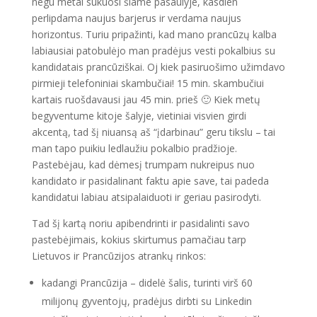
negu metai sukuosi šiame pasaulyje, kasdien
perlipdama naujus barjerus ir verdama naujus
horizontus. Turiu pripažinti, kad mano prancūzų kalba
labiausiai patobulėjo man pradėjus vesti pokalbius su
kandidatais prancūziškai. Oj kiek pasiruošimo užimdavo
pirmieji telefoniniai skambučiai! 15 min. skambučiui
kartais ruošdavausi jau 45 min. prieš 🙂 Kiek metų
begyventume kitoje šalyje, vietiniai visvien girdi
akcentą, tad šį niuansą aš “įdarbinau” geru tikslu – tai
man tapo puikiu ledlaužiu pokalbio pradžioje.
Pastebėjau, kad dėmesį trumpam nukreipus nuo
kandidato ir pasidalinant faktu apie save, tai padeda
kandidatui labiau atsipalaiduoti ir geriau pasirodyti.
Tad šį kartą noriu apibendrinti ir pasidalinti savo
pastebėjimais, kokius skirtumus pamačiau tarp
Lietuvos ir Prancūzijos atrankų rinkos:
kadangi Prancūzija – didelė šalis, turinti virš 60
milijonų gyventojų, pradėjus dirbti su Linkedin