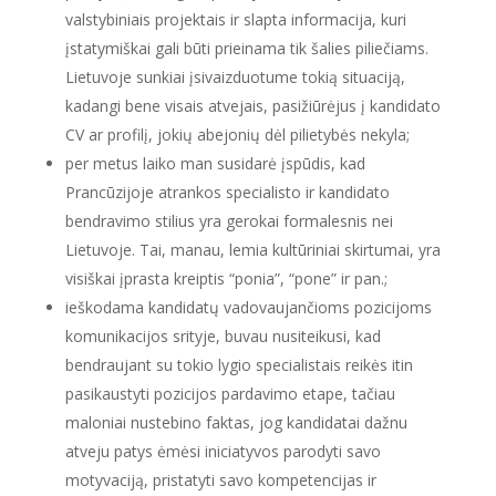
valstybiniais projektais ir slapta informacija, kuri
įstatymiškai gali būti prieinama tik šalies piliečiams.
Lietuvoje sunkiai įsivaizduotume tokią situaciją,
kadangi bene visais atvejais, pasižiūrėjus į kandidato
CV ar profilį, jokių abejonių dėl pilietybės nekyla;
per metus laiko man susidarė įspūdis, kad
Prancūzijoje atrankos specialisto ir kandidato
bendravimo stilius yra gerokai formalesnis nei
Lietuvoje. Tai, manau, lemia kultūriniai skirtumai, yra
visiškai įprasta kreiptis “ponia”, “pone” ir pan.;
ieškodama kandidatų vadovaujančioms pozicijoms
komunikacijos srityje, buvau nusiteikusi, kad
bendraujant su tokio lygio specialistais reikės itin
pasikaustyti pozicijos pardavimo etape, tačiau
maloniai nustebino faktas, jog kandidatai dažnu
atveju patys ėmėsi iniciatyvos parodyti savo
motyvaciją, pristatyti savo kompetencijas ir