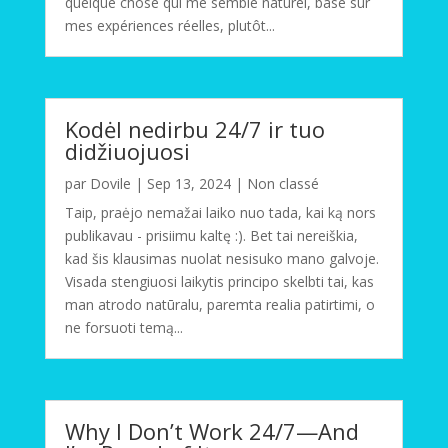
quelque chose qui me semble naturel, basé sur
mes expériences réelles, plutôt...
Kodėl nedirbu 24/7 ir tuo
didžiuojuosi
par
Dovile
|
Sep 13, 2024
|
Non classé
Taip, praėjo nemažai laiko nuo tada, kai ką nors
publikavau - prisiimu kaltę :). Bet tai nereiškia,
kad šis klausimas nuolat nesisuko mano galvoje.
Visada stengiuosi laikytis principo skelbti tai, kas
man atrodo natūralu, paremta realia patirtimi, o
ne forsuoti temą...
Why I Don’t Work 24/7—And