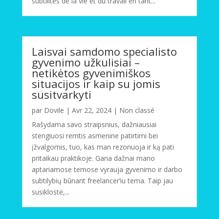
subtilités de la vie et du travail en tant...
Laisvai samdomo specialisto
gyvenimo užkulisiai –
netikėtos gyvenimiškos
situacijos ir kaip su jomis
susitvarkyti
par
Dovile
|
Avr 22, 2024
|
Non classé
Rašydama savo straipsnius, dažniausiai
stengiuosi remtis asmenine patirtimi bei
įžvalgomis, tuo, kas man rezonuoja ir ką pati
pritaikau praktikoje. Gana dažnai mano
aptariamose temose vyrauja gyvenimo ir darbo
subtilybių būnant freelancer’iu tema. Taip jau
susiklostė,...