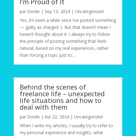
I’m Proud of It
par
Dovile
|
Sep 13, 2024
|
Uncategorized
Yes, it’s been a while since I’ve posted something
— guilty as charged :). But that doesn’t mean I
haven’t thought about it. I always try to follow
the principle of posting something that feels
natural, based on my real experiences, rather
than forcing a topic just to...
Behind the scenes of
freelance life – unexpected
life situations and how to
deal with them
par
Dovile
|
Avr 22, 2024
|
Uncategorized
When I write my articles, I usually try to refer to
my personal experience and insights, what