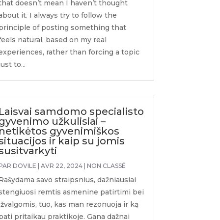
that doesn’t mean I haven’t thought
about it. I always try to follow the
principle of posting something that
feels natural, based on my real
experiences, rather than forcing a topic
just to...
Laisvai samdomo specialisto
gyvenimo užkulisiai –
netikėtos gyvenimiškos
situacijos ir kaip su jomis
susitvarkyti
PAR
DOVILE
|
AVR 22, 2024
|
NON CLASSÉ
Rašydama savo straipsnius, dažniausiai
stengiuosi remtis asmenine patirtimi bei
įžvalgomis, tuo, kas man rezonuoja ir ką
pati pritaikau praktikoje. Gana dažnai