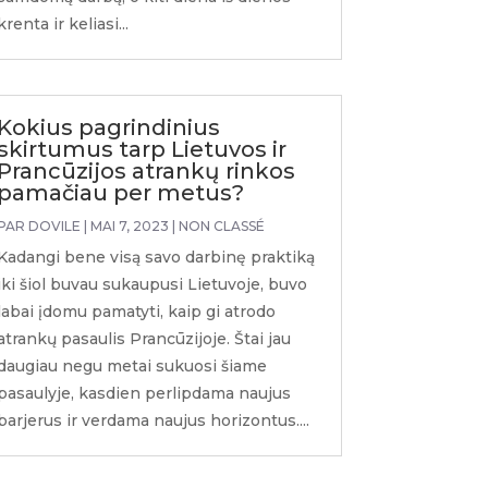
krenta ir keliasi...
Kokius pagrindinius
skirtumus tarp Lietuvos ir
Prancūzijos atrankų rinkos
pamačiau per metus?
PAR
DOVILE
|
MAI 7, 2023
|
NON CLASSÉ
Kadangi bene visą savo darbinę praktiką
iki šiol buvau sukaupusi Lietuvoje, buvo
labai įdomu pamatyti, kaip gi atrodo
atrankų pasaulis Prancūzijoje. Štai jau
daugiau negu metai sukuosi šiame
pasaulyje, kasdien perlipdama naujus
barjerus ir verdama naujus horizontus....