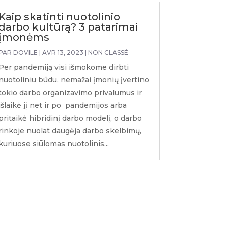
Kaip skatinti nuotolinio
darbo kultūrą? 3 patarimai
įmonėms
PAR
DOVILE
|
AVR 13, 2023
|
NON CLASSÉ
Per pandemiją visi išmokome dirbti
nuotoliniu būdu, nemažai įmonių įvertino
tokio darbo organizavimo privalumus ir
išlaikė jį net ir po pandemijos arba
pritaikė hibridinį darbo modelį, o darbo
rinkoje nuolat daugėja darbo skelbimų,
kuriuose siūlomas nuotolinis...