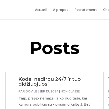
Accueil
À propos
Recrutement
Cha
Posts
Kodėl nedirbu 24/7 ir tuo
didžiuojuosi
PAR
DOVILE
|
SEP 13, 2024
|
NON CLASSÉ
Taip, praėjo nemažai laiko nuo tada, kai
ką nors publikavau - prisiimu kaltę :). Bet