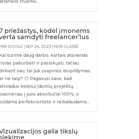
atrankos trukmė...
7 priežastys, kodėl įmonėms
verta samdyti freelancer’ius
PAR
DOVILE
|
SEP 24, 2023
|
NON CLASSÉ
Kai turime daug darbo, kartais atsiranda
noras paburbėti ir pasiskųsti, tačiau
dirbant sau, tai juk svajonės išsipildymas,
ar ne taip? 🙂 Pagavusi save, kad
atsiradus keletui įdomių projektų,
pasinėriau į juos absoliučiai 100%, o
būdama perfekcionistė ir reikalaudama...
Vizualizacijos galia tikslų
siekime