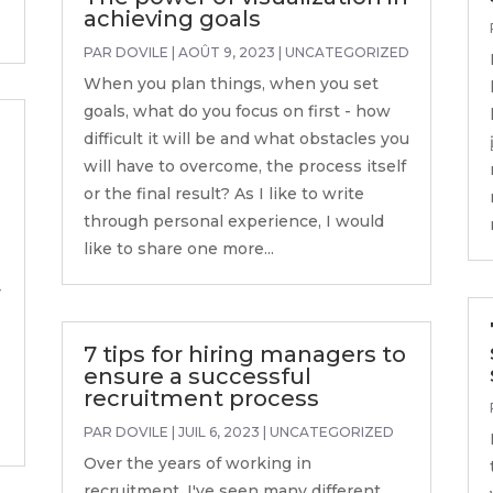
achieving goals
PAR
DOVILE
|
AOÛT 9, 2023
|
UNCATEGORIZED
When you plan things, when you set
goals, what do you focus on first - how
n
difficult it will be and what obstacles you
will have to overcome, the process itself
or the final result? As I like to write
through personal experience, I would
like to share one more...
r
7 tips for hiring managers to
ensure a successful
recruitment process
PAR
DOVILE
|
JUIL 6, 2023
|
UNCATEGORIZED
Over the years of working in
recruitment, I've seen many different