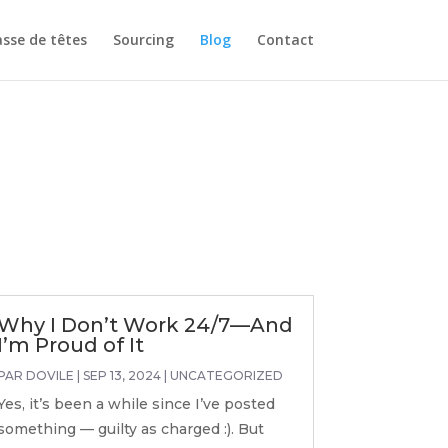
sse de têtes
Sourcing
Blog
Contact
Why I Don’t Work 24/7—And
I’m Proud of It
PAR
DOVILE
|
SEP 13, 2024
|
UNCATEGORIZED
Yes, it’s been a while since I’ve posted
something — guilty as charged :). But