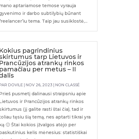
mano aptariamose temose vyrauja
gyvenimo ir darbo subtilybių būnant
freelancer’iu tema. Taip jau susiklostė,...
Kokius pagrindinius
skirtumus tarp Lietuvos ir
Prancūzijos atrankų rinkos
pamačiau per metus – II
dalis
PAR
DOVILE
|
NOV 26, 2023
|
NON CLASSÉ
Prieš pusmetį dalinausi straipsniu apie
Lietuvos ir Prancūzijos atrankų rinkos
skirtumus (jį galite rasti štai čia), tad ir
toliau tęsiu šią temą, nes aptarti tikrai yra
ką 🙂 Štai kokios įžvalgos atėjo per
paskutinius kelis mėnesius: statistiškai