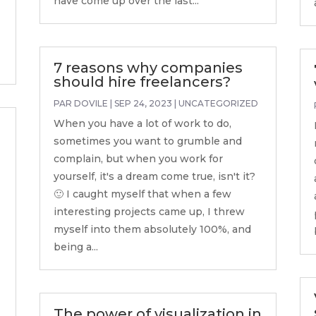
have come up over the last...
7 reasons why companies
should hire freelancers?
PAR
DOVILE
|
SEP 24, 2023
|
UNCATEGORIZED
When you have a lot of work to do,
sometimes you want to grumble and
complain, but when you work for
yourself, it's a dream come true, isn't it?
🙂 I caught myself that when a few
interesting projects came up, I threw
myself into them absolutely 100%, and
being a...
The power of visualization in