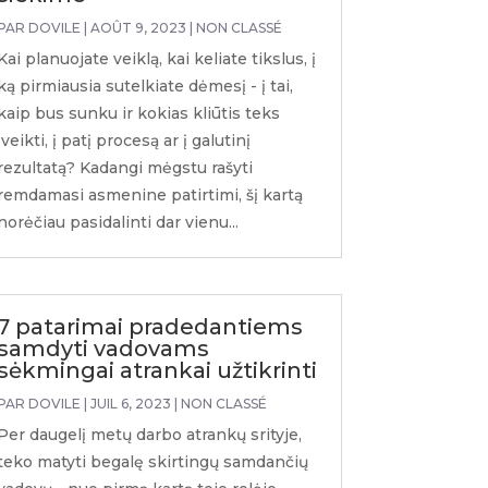
PAR
DOVILE
|
AOÛT 9, 2023
|
NON CLASSÉ
Kai planuojate veiklą, kai keliate tikslus, į
ką pirmiausia sutelkiate dėmesį - į tai,
kaip bus sunku ir kokias kliūtis teks
įveikti, į patį procesą ar į galutinį
rezultatą? Kadangi mėgstu rašyti
remdamasi asmenine patirtimi, šį kartą
norėčiau pasidalinti dar vienu...
7 patarimai pradedantiems
samdyti vadovams
sėkmingai atrankai užtikrinti
PAR
DOVILE
|
JUIL 6, 2023
|
NON CLASSÉ
Per daugelį metų darbo atrankų srityje,
teko matyti begalę skirtingų samdančių