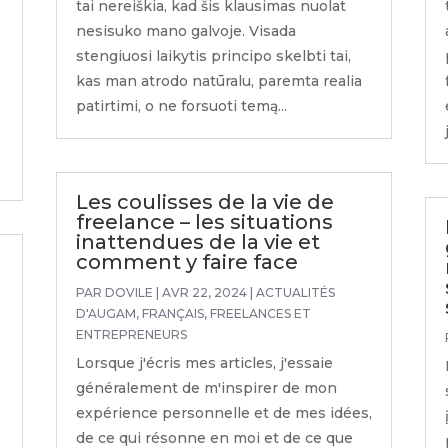
tai nereiškia, kad šis klausimas nuolat
nesisuko mano galvoje. Visada
stengiuosi laikytis principo skelbti tai,
kas man atrodo natūralu, paremta realia
patirtimi, o ne forsuoti temą...
Les coulisses de la vie de
freelance – les situations
inattendues de la vie et
comment y faire face
PAR
DOVILE
|
AVR 22, 2024
|
ACTUALITÉS
D'AUGAM
,
FRANÇAIS
,
FREELANCES ET
ENTREPRENEURS
Lorsque j'écris mes articles, j'essaie
généralement de m'inspirer de mon
expérience personnelle et de mes idées,
de ce qui résonne en moi et de ce que