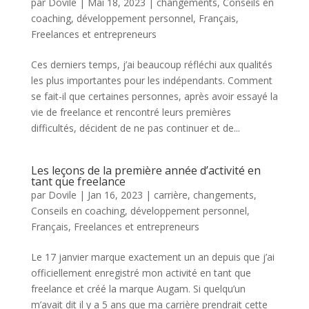
par
Dovile
|
Mai 18, 2023
|
changements
,
Conseils en
coaching
,
développement personnel
,
Français
,
Freelances et entrepreneurs
Ces derniers temps, j’ai beaucoup réfléchi aux qualités
les plus importantes pour les indépendants. Comment
se fait-il que certaines personnes, après avoir essayé la
vie de freelance et rencontré leurs premières
difficultés, décident de ne pas continuer et de...
Les leçons de la première année d’activité en
tant que freelance
par
Dovile
|
Jan 16, 2023
|
carrière
,
changements
,
Conseils en coaching
,
développement personnel
,
Français
,
Freelances et entrepreneurs
Le 17 janvier marque exactement un an depuis que j’ai
officiellement enregistré mon activité en tant que
freelance et créé la marque Augam. Si quelqu’un
m’avait dit il y a 5 ans que ma carrière prendrait cette